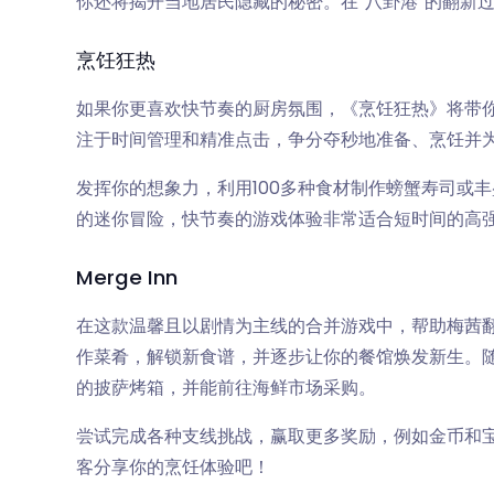
你还将揭开当地居民隐藏的秘密。在“八卦港”的翻新
烹饪狂热
如果你更喜欢快节奏的厨房氛围，《烹饪狂热》将带
注于时间管理和精准点击，争分夺秒地准备、烹饪并
发挥你的想象力，利用100多种食材制作螃蟹寿司或
的迷你冒险，快节奏的游戏体验非常适合短时间的高
Merge Inn
在这款温馨且以剧情为主线的合并游戏中，帮助梅茜
作菜肴，解锁新食谱，并逐步让你的餐馆焕发新生。
的披萨烤箱，并能前往海鲜市场采购。
尝试完成各种支线挑战，赢取更多奖励，例如金币和
客分享你的烹饪体验吧！