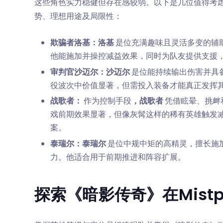
这些角色实力稳健但存在感较弱。以下是几位值得考
势、理想用途及局限性：
欺骗者洛基：洛基
是位充满趣味且灵活多变的辅
他能施加并操控减益效果，同时为队友提供支援
审判官沙迈尔：沙迈尔
是位能持续输出伤害并具
役波次中价值显著，但需投入装备才能真正发挥
战歌者：
作为控制手段
，战歌者
凭借眩晕、挑衅
戏前期效果显著，但像灰髯这样的稀有英雄触发
案。
泰瑞尔：泰瑞尔
是位中规中矩的高精灵，擅长施
力。他适合用于前期推进和阵容扩展。
探索《暗影传奇》在Mist