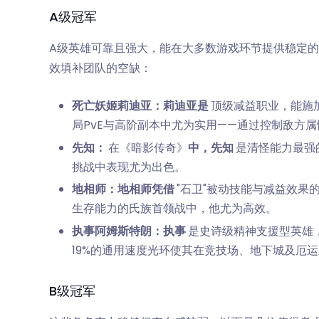
A级冠军
A级英雄可靠且强大，能在大多数游戏环节提供稳定的
效填补团队的空缺：
死亡妖姬莉迪亚：莉迪亚是
顶级减益职业，能施加
局PvE与高阶副本中尤为实用——通过控制敌方
先知：
在《暗影传奇》
中，先知
是清怪能力最强
挑战中表现尤为出色。
地相师：地相师凭借
"石卫"被动技能与减益效
生存能力的氏族首领战中，他尤为高效。
执事阿姆斯特朗：执事
是史诗级精神支援型英雄
19%的通用速度光环使其在竞技场、地下城及厄
B级冠军