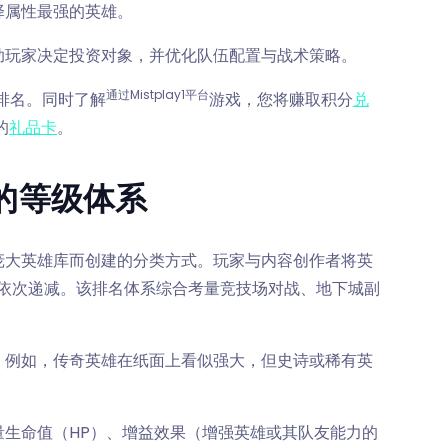
择属性最强的英雄。
助玩家决定投资对象，并优化队伍配置与战术策略。
通过Mistplay1平台
排名。同时了解
游戏，您将赚取积分
兑
的
礼品卡
。
》的等级体系
庞大英雄库而创建的分类方式。玩家与内容创作者将英
级依次递减。该排名体系综合考量竞技场对战、地下城副
。例如，传奇英雄在纸面上看似强大，但史诗或稀有英
生命值（HP）、增益效果（增强英雄或其队友能力的