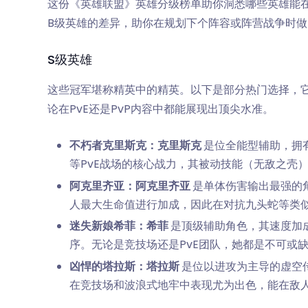
这份《英雄联盟》英雄分级榜单助你洞悉哪些英雄能在
B级英雄的差异，助你在规划下个阵容或阵营战争时
S级英雄
这些冠军堪称精英中的精英。以下是部分热门选择，
论在PvE还是PvP内容中都能展现出顶尖水准。
不朽者克里斯克：克里斯克
是位全能型辅助，拥
等PvE战场的核心战力，其被动技能（无敌之壳
阿克里齐亚：阿克里齐亚
是单体伤害输出最强的
人最大生命值进行加成，因此在对抗九头蛇等类
迷失新娘希菲：希菲
是顶级辅助角色，其速度加
序。无论是竞技场还是PvE团队，她都是不可或
凶悍的塔拉斯：塔拉斯
是位以进攻为主导的虚空
在竞技场和波浪式地牢中表现尤为出色，能在敌