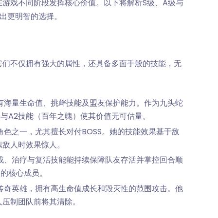
游戏不同阶段发挥核心价值。以下将解析S级、A级与
做出更明智的选择。
它们不仅拥有强大的属性，还具备多面手般的技能，无
有海量生命值、挑衅技能及盟友保护能力。作为九头蛇
）与A2技能（百年之魄）使其价值无可估量。
角色之一，尤其擅长对付BOSS。她的技能效果基于敌
似敌人时效果惊人。
成、治疗与复活技能能持续保障队友存活并掌控回合顺
缺的核心成员。
传奇英雄，拥有高生命值成长和毁灭性的范围攻击。他
人压制团队前将其清除。