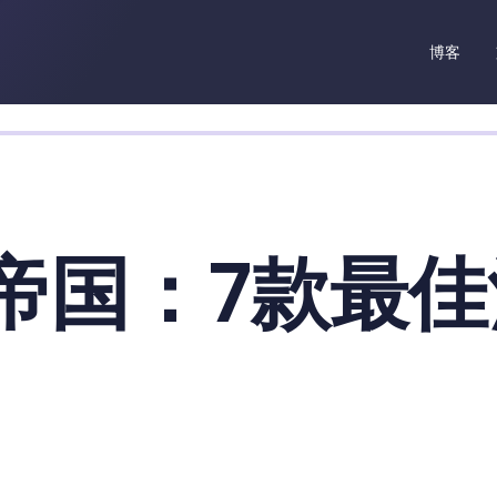
博客
帝国：7款最