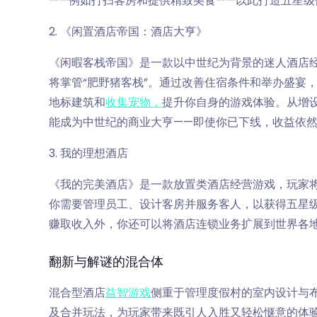
——例如打扫客房和提供精致美食——以此打造五星
2. 《闲置酒店帝国：酒店大亨》
《闲暇客栈帝国》是一款以中世纪为背景的迷人酒店
将掌管“肥野猪客栈”。通过改善住宿条件和举办盛宴
地标建筑和
收集宠物，
提升你自身的游戏体验。从增
能成为中世纪的商业大亨——即使你已下线，收益依
3. 我的理想酒店
《我的完美酒店》是一款放置类酒店经营游戏，玩家
你需要管理员工、设计客房并服务客人，以获得五星
赚取收入外，你还可以将酒店连锁业务扩展到世界各
翻新与解谜的混合体
混合型酒店
益智游戏
侧重于管理度假村的室内设计与
及合并玩法，为玩家带来既引人入胜又轻松惬意的体