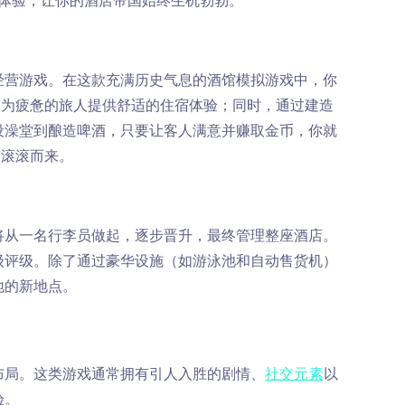
级体验，让你的酒店帝国始终生机勃勃。
经营游戏。在这款充满历史气息的酒馆模拟游戏中，你
，为疲惫的旅人提供舒适的住宿体验；同时，通过建造
设澡堂到酿造啤酒，只要让客人满意并赚取金币，你就
然滚滚而来。
将从一名行李员做起，逐步晋升，最终管理整座酒店。
级评级。除了通过豪华设施（如游泳池和自动售货机）
地的新地点。
布局。这类游戏通常拥有引人入胜的剧情、
社交元素
以
验。