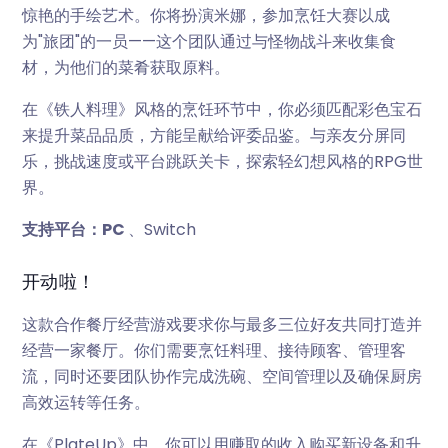
惊艳的手绘艺术。你将扮演米娜，参加烹饪大赛以成
为"旅团"的一员——这个团队通过与怪物战斗来收集食
材，为他们的菜肴获取原料。
在《铁人料理》风格的烹饪环节中，你必须匹配彩色宝石
来提升菜品品质，方能呈献给评委品鉴。与亲友分屏同
乐，挑战速度或平台跳跃关卡，探索轻幻想风格的RPG世
界。
支持平台：PC
、Switch
开动啦！
这款合作餐厅经营游戏要求你与最多三位好友共同打造并
经营一家餐厅。你们需要烹饪料理、接待顾客、管理客
流，同时还要团队协作完成洗碗、空间管理以及确保厨房
高效运转等任务。
在《PlateUp》中，你可以用赚取的收入购买新设备和升