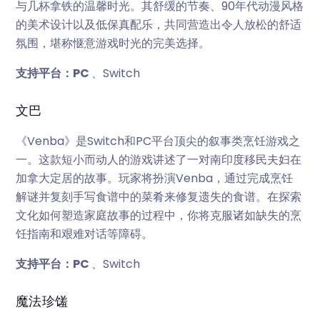
与几杯拿铁的温馨时光。其舒缓的节奏、90年代动漫风格
的美术设计以及低保真配乐，共同营造出令人放松的舒适
氛围，堪称惬意游戏时光的完美选择。
支持平台：PC
、Switch
文巴
《Venba》是Switch和PC平台顶尖的叙事类烹饪游戏之
一。这款短小而动人的游戏讲述了一对南印度移民夫妇在
加拿大定居的故事。玩家将扮演Venba，通过完成烹饪
解谜并复刻手写食谱中的菜肴来修复遗失的食谱。在探索
文化如何塑造家庭故事的过程中，你将克服诸如缺失的烹
饪指南和艰难对话等障碍。
支持平台：PC
、Switch
魔法珍馐