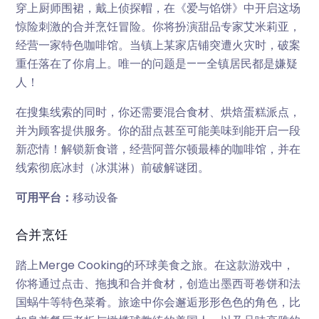
穿上厨师围裙，戴上侦探帽，在《爱与馅饼》中开启这场
惊险刺激的合并烹饪冒险。你将扮演甜品专家艾米莉亚，
经营一家特色咖啡馆。当镇上某家店铺突遭火灾时，破案
重任落在了你肩上。唯一的问题是——全镇居民都是嫌疑
人！
在搜集线索的同时，你还需要混合食材、烘焙蛋糕派点，
并为顾客提供服务。你的甜点甚至可能美味到能开启一段
新恋情！解锁新食谱，经营阿普尔顿最棒的咖啡馆，并在
线索彻底冰封（冰淇淋）前破解谜团。
可用平台：
移动设备
合并烹饪
踏上Merge Cooking的环球美食之旅。在这款游戏中，
你将通过点击、拖拽和合并食材，创造出墨西哥卷饼和法
国蜗牛等特色菜肴。旅途中你会邂逅形形色色的角色，比