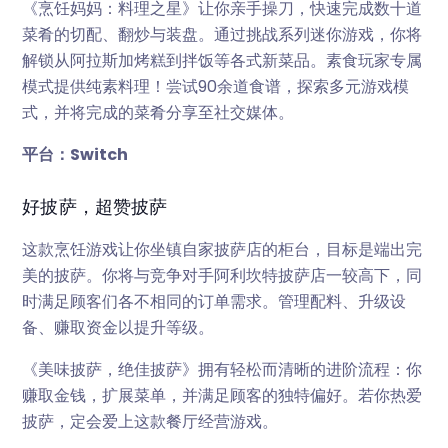
《烹饪妈妈：料理之星》让你亲手操刀，快速完成数十道
菜肴的切配、翻炒与装盘。通过挑战系列迷你游戏，你将
解锁从阿拉斯加烤糕到拌饭等各式新菜品。素食玩家专属
模式提供纯素料理！尝试90余道食谱，探索多元游戏模
式，并将完成的菜肴分享至社交媒体。
‍平台：Switch
好披萨，超赞披萨
这款烹饪游戏让你坐镇自家披萨店的柜台，目标是端出完
美的披萨。你将与竞争对手阿利坎特披萨店一较高下，同
时满足顾客们各不相同的订单需求。管理配料、升级设
备、赚取资金以提升等级。
《美味披萨，绝佳披萨》拥有轻松而清晰的进阶流程：你
赚取金钱，扩展菜单，并满足顾客的独特偏好。若你热爱
披萨，定会爱上这款餐厅经营游戏。