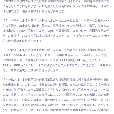
に参加する本規約の範囲または適用可能性の決定が含まれる
）、権利を放棄すること
に合意したことになります。裁判を起こした場合に得られるその他の権利も、仲裁で
は利用できない場合や制限される場合があります。
13.2.ユーザーによる本サイトの利用および本規約から生じる、ユーザーと当社間のい
かなる請求、紛争または論争（契約上、不法行為、その他を問わず、既存、現在また
は将来のいずれかを問わず、また、法的、消費者保護、コモンロー、意図的な不法行
為、差止請求、および衡平法上の請求を含みます）は、拘束力のある仲裁により排他
的にかつ最終的に解決されます。
13.3.仲裁は、本条により修正される場合を除き、その時点で有効な消費者仲裁規則
（以下「AAA規則」といいます）に従い、米国仲裁協会（以下「AAA」といいます）
に管理される単一の仲裁人により行われます（AAA規則はadr.orgからまたは
AAA（1-800-778-7879）まで電話することで入手することができます）。連邦仲裁
法は、本条の解釈および執行に適用されます。
13.4.仲裁人は、本仲裁条項の仲裁可能性または強制可能性に関する紛争を解決する排
他的権限を有し、これには、非良心性に関する異議、または仲裁規定もしくは本契約
が無効、取消可能、または別途効力を有しない旨のその他の異議が含まれます。仲裁
人は、法廷において法律または衡平法に基づいて利用可能なあらゆる救済を認める権
限を有します。仲裁人の裁定は、最終的なものであり、ユーザーおよび当社に対して
拘束力を有し、正当な管轄権を有する裁判所において判決として登録することができ
ます。仲裁人は、ユーザーまたは当社の仲裁費用および弁護士費用の支払いを裁定に