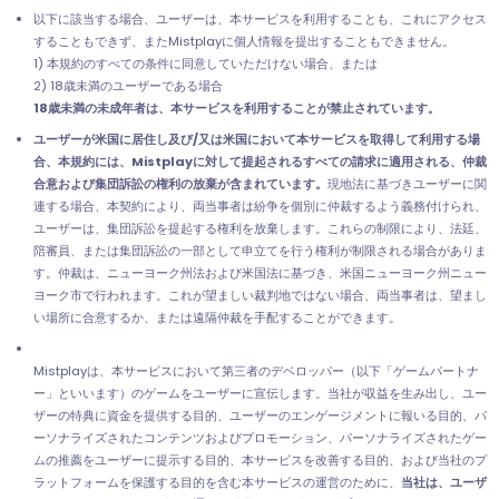
以下に該当する場合、ユーザーは、本サービスを利用することも、これにアクセス
することもできず、またMistplayに個人情報を提出することもできません。
1) 本規約のすべての条件に同意していただけない場合、または
2) 18歳未満のユーザーである場合
‍18歳未満の未成年者は、本サービスを利用することが禁止されています。
ユーザーが米国に居住し及び/又は米国において本サービスを取得して利用する場
合、本規約には、Mistplayに対して提起されるすべての請求に適用される、仲裁
合意および集団訴訟の権利の放棄が含まれています。
現地法に基づきユーザーに関
連する場合、本契約により、両当事者は紛争を個別に仲裁するよう義務付けられ、
ユーザーは、集団訴訟を提起する権利を放棄します。これらの制限により、法廷、
陪審員、または集団訴訟の一部として申立てを行う権利が制限される場合がありま
す。仲裁は、ニューヨーク州法および米国法に基づき、米国ニューヨーク州ニュー
ヨーク市で行われます。これが望ましい裁判地ではない場合、両当事者は、望まし
い場所に合意するか、または遠隔仲裁を手配することができます。
Mistplayは、本サービスにおいて第三者のデベロッパー（以下「ゲームパートナ
ー」といいます）のゲームをユーザーに宣伝します。当社が収益を生み出し、ユー
ザーの特典に資金を提供する目的、ユーザーのエンゲージメントに報いる目的、パ
ーソナライズされたコンテンツおよびプロモーション、パーソナライズされたゲー
ムの推薦をユーザーに提示する目的、本サービスを改善する目的、および当社のプ
ラットフォームを保護する目的を含む本サービスの運営のために、
当社は、ユーザ