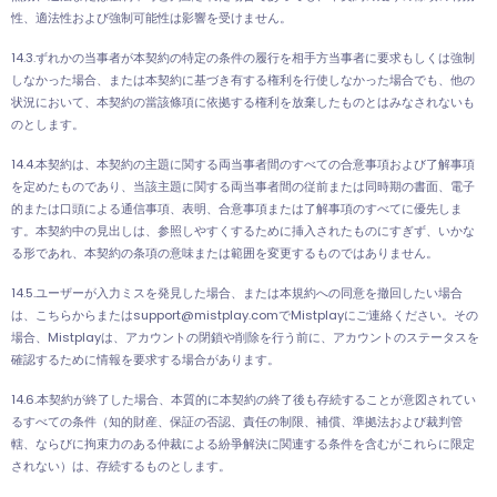
性、適法性および強制可能性は影響を受けません。
14.3.ずれかの当事者が本契約の特定の条件の履行を相手方当事者に要求もしくは強制
しなかった場合、または本契約に基づき有する権利を行使しなかった場合でも、他の
状況において、本契約の當該條項に依拠する権利を放棄したものとはみなされないも
のとします。
14.4.本契約は、本契約の主題に関する両当事者間のすべての合意事項および了解事項
を定めたものであり、当該主題に関する両当事者間の従前または同時期の書面、電子
的または口頭による通信事項、表明、合意事項または了解事項のすべてに優先しま
す。本契約中の見出しは、参照しやすくするために挿入されたものにすぎず、いかな
る形であれ、本契約の条項の意味または範囲を変更するものではありません。
14.5.ユーザーが入力ミスを発見した場合、または本規約への同意を撤回したい場合
は、こちらからまたはsupport@mistplay.comでMistplayにご連絡ください。その
場合、Mistplayは、アカウントの閉鎖や削除を行う前に、アカウントのステータスを
確認するために情報を要求する場合があります。
14.6.本契約が終了した場合、本質的に本契約の終了後も存続することが意図されてい
るすべての条件（知的財産、保証の否認、責任の制限、補償、準拠法および裁判管
轄、ならびに拘束力のある仲裁による紛爭解決に関連する条件を含むがこれらに限定
されない）は、存続するものとします。