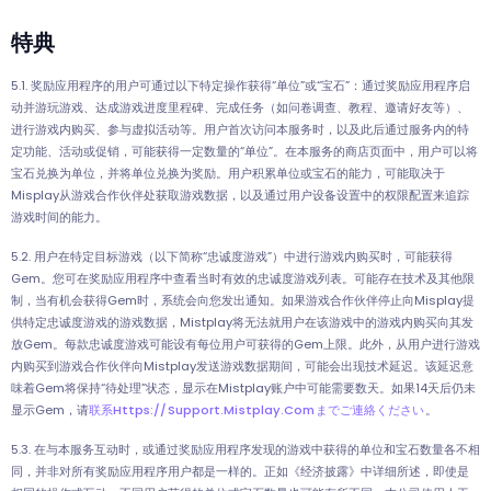
特典
5.1. 奖励应用程序的用户可通过以下特定操作获得“单位”或“宝石”：通过奖励应用程序启
动并游玩游戏、达成游戏进度里程碑、完成任务（如问卷调查、教程、邀请好友等）、
进行游戏内购买、参与虚拟活动等。用户首次访问本服务时，以及此后通过服务内的特
定功能、活动或促销，可能获得一定数量的“单位”。在本服务的商店页面中，用户可以将
宝石兑换为单位，并将单位兑换为奖励。用户积累单位或宝石的能力，可能取决于
Misplay从游戏合作伙伴处获取游戏数据，以及通过用户设备设置中的权限配置来追踪
游戏时间的能力。
5.2. 用户在特定目标游戏（以下简称“忠诚度游戏”）中进行游戏内购买时，可能获得
Gem。您可在奖励应用程序中查看当时有效的忠诚度游戏列表。可能存在技术及其他限
制，当有机会获得Gem时，系统会向您发出通知。如果游戏合作伙伴停止向Misplay提
供特定忠诚度游戏的游戏数据，Mistplay将无法就用户在该游戏中的游戏内购买向其发
放Gem。每款忠诚度游戏可能设有每位用户可获得的Gem上限。此外，从用户进行游戏
内购买到游戏合作伙伴向Mistplay发送游戏数据期间，可能会出现技术延迟。该延迟意
味着Gem将保持“待处理”状态，显示在Mistplay账户中可能需要数天。如果14天后仍未
显示Gem，请
联系https://support.mistplay.comまでご連絡ください
。
5.3. 在与本服务互动时，或通过奖励应用程序发现的游戏中获得的单位和宝石数量各不相
同，并非对所有奖励应用程序用户都是一样的。正如《经济披露》中详细所述，即使是