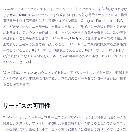
1.2.本サービスにアクセスするには、サインアップしてアカウントを作成しなければな
りません。Mistplayのアカウントを作成するには、有効な電子メールアドレス、携帯
電話番号または第三者から入手可能なログイン情報（Google、Facebook、LINEな
ど）が必要であり、ユーザーは、本規約に同意し、プライバシー通知を確認する必要
があります。アカウントを作成し、本サービスを利用する資格を得るには、次の表明
保証を行うことを条件とします。i)ユーザーがMistplayに提出するすべての情報が真
正であり、正確かつ完全であり続けること、ii)ユーザーが本規約に同意する法的能力
を有していること、iii)ユーザーが18歳以上であること、iv)ユーザーが（ボットおよ
び/またはAIでなく）人間であり、不正行為に従事するために本サービスにアクセスし
ていないこと、v)本
1.3.本規約は、Mistplayのウェブサイトおよびアプリケーションで引き続きご確認する
ことができます。本規約に同意すると、本規約のコピーをダウンロードまたは印刷す
ることができます。
サービスの可用性
2.1.Mistplayは、ユーザーが本サービスにおいてMistplayにより推奨されるゲームを
発見し、テストし、プレイし、参加した場合に特典と引き換えることができるユニッ
トを提供します。当社は、本サービスを常に変更および改善しており、本サービスの