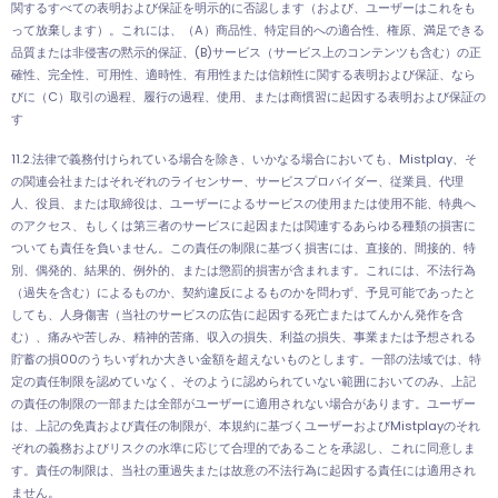
関するすべての表明および保証を明示的に否認します（および、ユーザーはこれをも
って放棄します）。これには、（A）商品性、特定目的への適合性、権原、満足できる
品質または非侵害の黙示的保証、(B)サービス（サービス上のコンテンツも含む）の正
確性、完全性、可用性、適時性、有用性または信頼性に関する表明および保証、なら
びに（C）取引の過程、履行の過程、使用、または商慣習に起因する表明および保証の
す
11.2.法律で義務付けられている場合を除き、いかなる場合においても、Mistplay、そ
の関連会社またはそれぞれのライセンサー、サービスプロバイダー、従業員、代理
人、役員、または取締役は、ユーザーによるサービスの使用または使用不能、特典へ
のアクセス、もしくは第三者のサービスに起因または関連するあらゆる種類の損害に
ついても責任を負いません。この責任の制限に基づく損害には、直接的、間接的、特
別、偶発的、結果的、例外的、または懲罰的損害が含まれます。これには、不法行為
（過失を含む）によるものか、契約違反によるものかを問わず、予見可能であったと
しても、人身傷害（当社のサービスの広告に起因する死亡またはてんかん発作を含
む）、痛みや苦しみ、精神的苦痛、収入の損失、利益の損失、事業または予想される
貯蓄の損00のうちいずれか大きい金額を超えないものとします。一部の法域では、特
定の責任制限を認めていなく、そのように認められていない範囲においてのみ、上記
の責任の制限の一部または全部がユーザーに適用されない場合があります。ユーザー
は、上記の免責および責任の制限が、本規約に基づくユーザーおよびMistplayのそれ
ぞれの義務およびリスクの水準に応じて合理的であることを承認し、これに同意しま
す。責任の制限は、当社の重過失または故意の不法行為に起因する責任には適用され
ません。