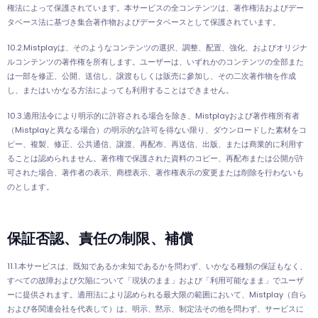
権法によって保護されています。本サービスの全コンテンツは、著作権法およびデー
タベース法に基づき集合著作物およびデータベースとして保護されています。
10.2.Mistplayは、そのようなコンテンツの選択、調整、配置、強化、およびオリジナ
ルコンテンツの著作権を所有します。ユーザーは、いずれかのコンテンツの全部また
は一部を修正、公開、送信し、譲渡もしくは販売に參加し、その二次著作物を作成
し、またはいかなる方法によっても利用することはできません。
10.3.適用法令により明示的に許容される場合を除き、Mistplayおよび著作権所有者
（Mistplayと異なる場合）の明示的な許可を得ない限り、ダウンロードした素材をコ
ピー、複製、修正、公共通信、譲渡、再配布、再送信、出版、または商業的に利用す
ることは認められません。著作権で保護された資料のコピー、再配布または公開が許
可された場合、著作者の表示、商標表示、著作権表示の変更または削除を行わないも
のとします。
保証否認、責任の制限、補償
11.1.本サービスは、既知であるか未知であるかを問わず、いかなる種類の保証もなく、
すべての故障および欠陥について「現状のまま」および「利用可能なまま」でユーザ
ーに提供されます。適用法により認められる最大限の範囲において、Mistplay（自ら
および各関連会社を代表して）は、明示、黙示、制定法その他を問わず、サービスに