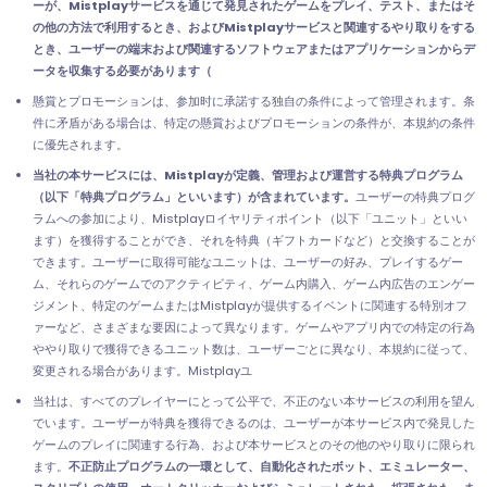
ーが、Mistplayサービスを通じて発見されたゲームをプレイ、テスト、またはそ
の他の方法で利用するとき、およびMistplayサービスと関連するやり取りをする
とき、ユーザーの端末および関連するソフトウェアまたはアプリケーションからデ
ータを収集する必要があります（
懸賞とプロモーションは、参加时に承諾する独自の条件によって管理されます。条
件に矛盾がある場合は、特定の懸賞およびプロモーションの条件が、本規約の条件
に優先されます。
当社の本サービスには、Mistplayが定義、管理および運営する特典プログラム
（以下「特典プログラム」といいます）が含まれています。
ユーザーの特典プログ
ラムへの参加により、Mistplayロイヤリティポイント（以下「ユニット」といい
ます）を獲得することができ、それを特典（ギフトカードなど）と交換することが
できます。ユーザーに取得可能なユニットは、ユーザーの好み、プレイするゲー
ム、それらのゲームでのアクティビティ、ゲーム内購入、ゲーム内広告のエンゲー
ジメント、特定のゲームまたはMistplayが提供するイベントに関連する特別オフ
ァーなど、さまざまな要因によって異なります。ゲームやアプリ内での特定の行為
ややり取りで獲得できるユニット数は、ユーザーごとに異なり、本規約に従って、
変更される場合があります。Mistplayユ
当社は、すべてのプレイヤーにとって公平で、不正のない本サービスの利用を望ん
でいます。ユーザーが特典を獲得できるのは、ユーザーが本サービス内で発見した
ゲームのプレイに関連する行為、および本サービスとのその他のやり取りに限られ
ます。
不正防止プログラムの一環として、自動化されたボット、エミュレーター、