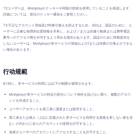
7.2ユーザーは、Mistplayがクッキーや同様の技術を使用していることを承認します。
詳細については、當社のクッキー通知をご参照ください。
7.3.不正なアカウント登録及び特典引換えを防止するため、当社は、認証のために、ユ
ーザーに正確な地理的位置情報を共有し、および／または自撮り動画または携帯電話
番号へのアクセス権を付与するよう求める場合があります。認証のために情報提供を
しないユーザーは、Mistplayの本サービスの登録および/または特典の引換えができな
い場合があります。
行动规範
8.1.特に、本サービスの利用には以下の制限が適用されます。
Mistplayが本サービスの特定の部分について例外を設けない限り、複数のアカウ
ントを作成すること。
ユーザーアカウントを第三者に譲渡または販売すること。
第三者または個人（上記に定義された本サービスを利用する資格を有しない者を含
む）の代わりに自らのアカウントの使用を許可すること。
他者がユーザーのアカウントにアクセスすることを許可すること。