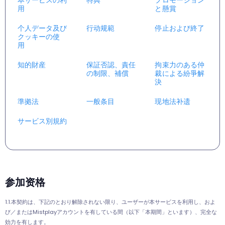
本サービスの利
特典
プロモーション
用
と懸賞
个人データ及び
行动规範
停止および終了
クッキーの使
用
知的財産
保証否認、責任
拘束力のある仲
の制限、補償
裁による紛爭解
決
準拠法
一般条目
现地法补遗
サービス別規約
参加资格
1.1.本契約は、下記のとおり解除されない限り、ユーザーが本サービスを利用し、およ
び／またはMistplayアカウントを有している間（以下「本期間」といます）、完全な
効力を有します。