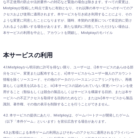
な不正使用の防止や法的要件への対応など緊急の場合は除きます。すべての変更は、
Mistplayが投稿した時点で直ちに有効となり、それ以降の本サービスへのすべてのア
クセスおよび使用に適用されます。本サービスを引き続き利用することにより、その
ような変更に同意したことになりますが、随時、本契約の更新について肯定的に受け
入れるようお願いする場合があります。新たな規約に同意していただけない場合は、
本サービスの利用を中止し、アカウントを閉鎖し、Mistplayのモバイル
本サービスの利用
4.1.Mistplayから明示的に許可を得ない限り、ユーザーは、i)本サービスのあらゆる部
分をコピー、変更または配布すること、ii)本サービスからユーザー個人のアカウント
情報を除くソースコード、その他のデータのリバースエンジニアリングを行い、再構
築もしくは発見を試みること、iii)本サービスの認められていない変更バージョンを使
用すること（類似もしくは競合の製品もしくはサービスを構築する目的、または本サ
ービスへの不正アクセスを取得する目的のためなど）、またはiv)本サービスから製品
識別、著作権、その他の表示を削除することを行うことができません。
4.2. 本サービスの提供にあたり、Mistplayは、ゲームパートナーが開発したゲーム
（以下「本件ゲーム」といいます）を宣伝広告する場合があります。
4.3.お客様による本件ゲームの利用およびそれへのアクセスに適用されるプライバシー