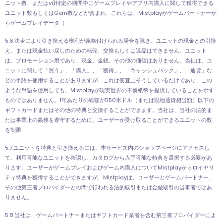
ニット数、またはvi)特定の期間中にゲームプレイやアプリ内購入に関して獲得できる
ユニット数もしくはGem数などが含まれ、これらは、Mistplayがゲームパートナーか
らゲームプレイデータ（
5.6.法令により引き換える権利が義務付けられる場合を除き、ユニットの現金との引換
え、または現金払い戻しのための転売、交換もしくは返品はできません。ユニット
は、プロモーション用であり、現金、金銭、その他の価値はありません。当社は、ユ
ニットに関して「買う」、「購入」、「獲得」、「キャッシュバック」、「通貨」な
どの単語を使用することがありますが、これは便宜上そうしているだけであり、この
ような単語を使用しても、Mistplayが現実世界の不換紙幣を提供していることを示す
ものではありません。1年あたりの総額が550米ドル（または現地通貨相当額）以下の
ギフトカードまたはその他の特典と交換することができます。当社は、当社の法的ま
たは事業上の義務を遵守するために、ユーザーが受け取ることができるユニットの数
を制限
5.7.ユニットを特典と引き換えるには、本サービス内のショップページにアクセスし
て、利用可能なユニットを確認し、カタログから入手可能な特典を選択する必要があ
ります。ユーザーがゲームプレイおよびゲーム内購入についてMistplayからロイヤリ
ティ特典を獲得することができますが、Mistplayは、ユーザーとゲームパートナー、
その他第三者プロバイダーとの間で行われる法的取引または金融取引の当事者ではあ
りません。
5.8.当社は、ゲームパートナーまたはギフトカード業者を含む第三者プロバイダーによ