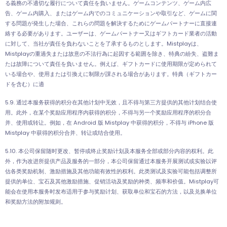
る義務の不適切な履行について責任を負いません。ゲームコンテンツ、ゲーム内広
告、ゲーム内購入、またはゲーム内でのコミュニケーションや取引など、ゲームに関
する問題が発生した場合、これらの問題を解決するためにゲームパートナーに直接連
絡する必要があります。ユーザーは、ゲームパートナー又はギフトカード業者の活動
に対して、当社が責任を負わないことを了承するものとします。Mistplayは、
Mistplayの重過失または故意の不法行為に起因する範囲を除き、特典の紛失、盗難ま
たは故障について責任を負いません。例えば、ギフトカードに使用期限が定められて
いる場合や、使用または引換えに制限が課される場合があります。特典（ギフトカー
ドを含む）に適
5.9. 通过本服务获得的积分在其他计划中无效，且不得与第三方提供的其他计划结合使
用。此外，在某个奖励应用程序内获得的积分，不得与另一个奖励应用程序的积分合
并、使用或转让。例如，在 Android 版 Mistplay 中获得的积分，不得与 iPhone 版
Mistplay 中获得的积分合并、转让或结合使用。
5.10. 本公司保留随时更改、暂停或终止奖励计划及本服务全部或部分内容的权利。此
外，作为改进所提供产品及服务的一部分，本公司保留通过本服务开展测试或实验以评
估各类奖励机制、激励措施及其他功能有效性的权利。此类测试及实验可能包括调整所
提供的单位、宝石及其他激励措施、促销活动及奖励的种类、频率和价值。Mistplay可
能会在使用本服务时发布适用于参与奖励计划、获取单位和宝石的方法，以及兑换单位
和奖励方法的附加规则。