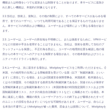
機能または特徴をいつでも追加または削除することがあります。本サービスに追加さ
れた新しい機能は、本規約の対象となります。
2.2.当社は、技術上、規制上、その他の制限により、すべての本サービスがあらゆる場
所で、全てのユーザーに、いつでも利用可能であることを保証するものではありませ
ん。本サービスの内容および機能は、ユーザーおよび場所によって異なる場合があり
ます。
2.3. ユーザーは、ユーザーの所在地を不明瞭にし、または偽装するために、VPNサービ
スなどの技術や手法を使用することはできません。当社は、技術を使用して当社のプ
ラットフォームを保護し、不正行為を防止し、ユーザーの地理的位置を確認し他の場
所からの本サービスへのアクセスを制限する場合があり、その他本規約およびコミュ
ニティーガイドラインを執行します。
2.4.ユーザーは、次に该当する場合は、Mistplayサービスをご利用いただけません。i)
米国、その他同等の当局による禁輸措置を受けている国（以下「制裁対象国」といい
ます）に居住している場合、またはii)国連安全保障理事会、米国政府、欧州連合もし
くはその加盟国、その他該当する政府当局の制裁対象であるか、別途それらが保持す
る禁輸対象者または制裁対象者のリスト（米国財務省の特別指定国民リストおよび外
国制裁回避者リスト、カナダの統合自治制裁リストなど）に掲載されている場合。本
条に違反した場合、機能の喪失（ユーザーアカウントの終了および蓄積されたすべて
のユニットの没収を含みます）につながる可能性があります。ユーザーは、自らによ
る本項の不遵守によりMistplayが被った費用、罰金または損害について、Mistplayを