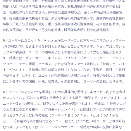
相同的操作或互动，不同用户获得的单位或宝石数量也可能有所不同。本公司使用人工
智能（AI）和机器学习工具来分析用户行为，据此调整面向用户的游戏推荐和奖励计
划，检测欺诈行为及异常活动，并根据忠诚度·等级状态（基于用户满足特定等级的标
准，提供更优的获取机会和奖励）来设定单位积累的速率或倍率。游戏的可用性及推荐
将取决于账户注册信息和偏好、用户选择游玩的游戏或游戏类别、与本服务的互动、游
戏内购买活动、用户设备上已安装的游戏，以及隐私声明中列出的其他标准。
5.4.ユーザーはユニットを、Mistplayがユーザーごとに本サービス内のショップペー
ジに掲載しているさまざまな特典と引き換えることができます。ショップおよびショ
ップ内の得点は、ユーザーの地域およびその他の基準によって異なる場合がありま
す。特典には、ギフトカード、ギフト券、プリペイド式キャッシュカード、コンテン
ツコード、ゲーム通貨、クーポン、または特別オファー（総称して「特典」といいま
す）があります。各特典の税引前購入金額（すなわち、税金、手数料、送料、手数料
を除きます）に対して、ユニットの代表価値が適用されます。特典の受領および使用
にかかるすべての国税、州税、地方税、その他費用は、ユーザーの負担となります。
5.5.ユニットおよびGemを獲得するための具体的な要件は、本サービス内または当社
がユニットおよびGemを獲得する機会を提供する場所で確認することができます。ユ
ニットやGemの獲得には、以下のような制限が適用されます。例えば、i)特典プログ
ラム自体に参加する権利、ii)プロモーションイベントに関連して一定の時間内で許容
されるタスクおよび行為の頻度（ユーザー１名につき１回、１か月につき１回な
ど）、iii)特定の行為で獲得できるユニット数またはGem数、iv)ユーザーが利用可能
な行為、タスクもしくはプロモーションのオファー、v)特定の特典の交換に必要なユ