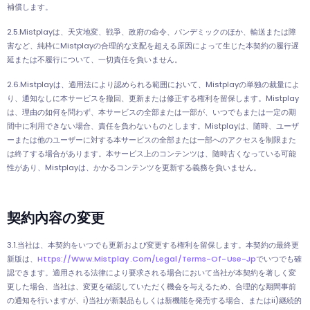
補償します。
2.5.Mistplayは、天灾地変、戦爭、政府の命令、パンデミックのほか、輸送または障
害など、純枠にMistplayの合理的な支配を超える原因によって生じた本契約の履行遅
延または不履行について、一切責任を負いません。
2.6.Mistplayは、適用法により認められる範囲において、Mistplayの単独の裁量によ
り、通知なしに本サービスを撤回、更新または修正する権利を留保します。Mistplay
は、理由の如何を問わず、本サービスの全部または一部が、いつでもまたは一定の期
間中に利用できない場合、責任を負わないものとします。Mistplayは、随時、ユーザ
ーまたは他のユーザーに対する本サービスの全部または一部へのアクセスを制限また
は終了する場合があります。本サービス上のコンテンツは、随時古くなっている可能
性があり、Mistplayは、かかるコンテンツを更新する義務を負いません。
契約內容の変更
3.1.当社は、本契約をいつでも更新および変更する権利を留保します。本契約の最終更
新版は、
Https://www.mistplay.com/legal/terms-Of-Use-Jp
でいつでも確
認できます。適用される法律により要求される場合において当社が本契約を著しく変
更した場合、当社は、変更を確認していただく機会を与えるため、合理的な期間事前
の通知を行いますが、i)当社が新製品もしくは新機能を発売する場合、またはii)継続的