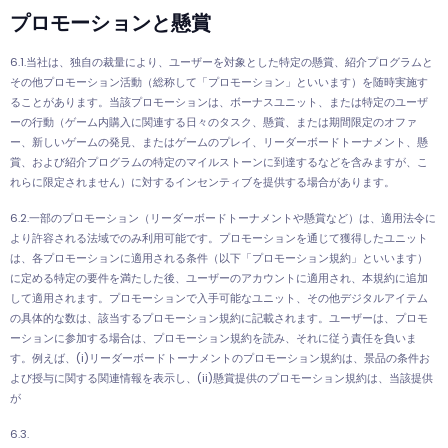
プロモーションと懸賞
6.1.当社は、独自の裁量により、ユーザーを対象とした特定の懸賞、紹介プログラムと
その他プロモーション活動（総称して「プロモーション」といいます）を随時実施す
ることがあります。当該プロモーションは、ボーナスユニット、または特定のユーザ
ーの行動（ゲーム内購入に関連する日々のタスク、懸賞、または期間限定のオファ
ー、新しいゲームの発見、またはゲームのプレイ、リーダーボードトーナメント、懸
賞、および紹介プログラムの特定のマイルストーンに到達するなどを含みますが、こ
れらに限定されません）に対するインセンティブを提供する場合があります。
6.2.一部のプロモーション（リーダーボードトーナメントや懸賞など）は、適用法令に
より許容される法域でのみ利用可能です。プロモーションを通じて獲得したユニット
は、各プロモーションに適用される条件（以下「プロモーション規約」といいます）
に定める特定の要件を満たした後、ユーザーのアカウントに適用され、本規約に追加
して適用されます。プロモーションで入手可能なユニット、その他デジタルアイテム
の具体的な数は、該当するプロモーション規約に記載されます。ユーザーは、プロモ
ーションに参加する場合は、プロモーション規約を読み、それに従う責任を負いま
す。例えば、(i)リーダーボードトーナメントのプロモーション規約は、景品の条件お
よび授与に関する関連情報を表示し、(ii)懸賞提供のプロモーション規約は、当該提供
が
6.3.