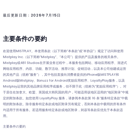
最后更新日期：2026年7月15日
主要条件の要約
欢迎使用MISTPLAY。本使用条款（以下简称“本条款”或“本协议”）规定了访问和使用
Mistplay Inc.（以下简称“Mistplay”、“本公司”）提供的产品及服务的相关条件。
Mistplay或481 Studios在开展业务过程中，本服务包括网站、移动应用程序、渐进式
网络应用程序、内容、功能、数字活动、推荐计划、促销活动，以及本公司创建或运营
的其他产品（统称“服务”），其中包括直接向消费者提供的iPhone版MISTPLAY和
Android版Mistplay、Bonuzz for Android奖励应用程序、LoyaltyPlay服务，以及
Mistplay运营的其他品牌应用程序或服务，但不限于此（统称为“奖励应用程序”）。对
于居住在加拿大、欧盟、英国或大韩民国的用户，可能适用该地区适用的“地区附录”中规
定的附加条款。如您使用 LoyaltyPlay 服务，请参阅本条款第 16 条“服务特定条款”中载
明的附加条款。除非服务特定条款或地区附录另有规定，否则本条款中载明的所有条件
均适用于所有服务。若适用服务特定条款或地区附录，则该等条款应优先于本条款适
用。
主要条件の要約