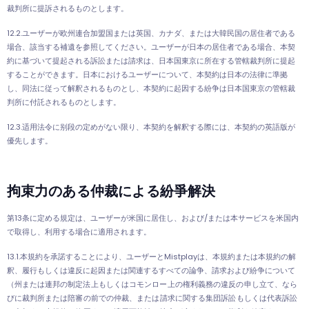
裁判所に提訴されるものとします。
12.2.ユーザーが欧州連合加盟国または英国、カナダ、または大韓民国の居住者である
場合、該当する補遺を参照してください。ユーザーが日本の居住者である場合、本契
約に基づいて提起される訴訟または請求は、日本国東京に所在する管轄裁判所に提起
することができます。日本におけるユーザーについて、本契約は日本の法律に準拠
し、同法に従って解釈されるものとし、本契約に起因する紛争は日本国東京の管轄裁
判所に付託されるものとします。
12.3.适用法令に别段の定めがない限り、本契約を解釈する際には、本契約の英語版が
優先します。
拘束力のある仲裁による紛爭解決
第13条に定める規定は、ユーザーが米国に居住し、および/または本サービスを米国内
で取得し、利用する場合に適用されます。
13.1.本規約を承諾することにより、ユーザーとMistplayは、本規約または本規約の解
釈、履行もしくは違反に起因または関連するすべての論争、請求および紛争について
（
州または連邦の制定法上もしくはコモンロー上の権利義務の違反の申し立て、なら
びに裁判所または陪審の前での仲裁、または請求に関する集団訴訟もしくは代表訴訟