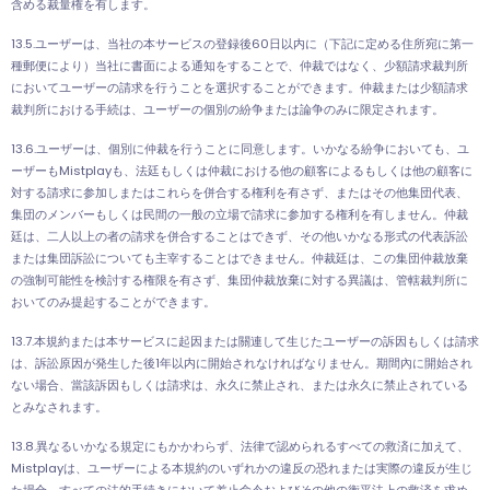
含める裁量権を有します。
13.5.ユーザーは、当社の本サービスの登録後60日以内に（下記に定める住所宛に第一
種郵便により）当社に書面による通知をすることで、仲裁ではなく、少額請求裁判所
においてユーザーの請求を行うことを選択することができます。仲裁または少額請求
裁判所における手続は、ユーザーの個別の紛争または論争のみに限定されます。
13.6.ユーザーは、個別に仲裁を行うことに同意します。いかなる紛争においても、ユ
ーザーもMistplayも、法廷もしくは仲裁における他の顧客によるもしくは他の顧客に
対する請求に参加しまたはこれらを併合する権利を有さず、またはその他集団代表、
集団のメンバーもしくは民間の一般の立場で請求に参加する権利を有しません。仲裁
廷は、二人以上の者の請求を併合することはできず、その他いかなる形式の代表訴訟
または集団訴訟についても主宰することはできません。仲裁廷は、この集団仲裁放棄
の強制可能性を検討する権限を有さず、集団仲裁放棄に対する異議は、管轄裁判所に
おいてのみ提起することができます。
13.7.本規約または本サービスに起因または關連して生じたユーザーの訴因もしくは請求
は、訴訟原因が発生した後1年以内に開始されなければなりません。期間內に開始され
ない場合、當該訴因もしくは請求は、永久に禁止され、または永久に禁止されている
とみなされます。
13.8.異なるいかなる規定にもかかわらず、法律で認められるすべての救済に加えて、
Mistplayは、ユーザーによる本規約のいずれかの違反の恐れまたは実際の違反が生じ
た場合、すべての法的手続きにおいて差止命令およびその他の衡平法上の救済を求め