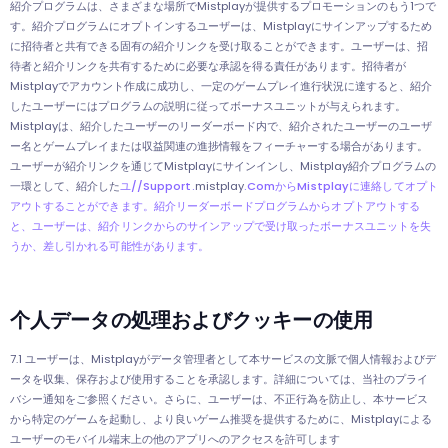
紹介プログラムは、さまざまな場所でMistplayが提供するプロモーションのもう1つで
す。紹介プログラムにオプトインするユーザーは、Mistplayにサインアップするため
に招待者と共有できる固有の紹介リンクを受け取ることができます。ユーザーは、招
待者と紹介リンクを共有するために必要な承認を得る責任があります。招待者が
Mistplayでアカウント作成に成功し、一定のゲームプレイ進行状況に達すると、紹介
したユーザーにはプログラムの説明に従ってボーナスユニットが与えられます。
Mistplayは、紹介したユーザーのリーダーボード内で、紹介されたユーザーのユーザ
ー名とゲームプレイまたは収益関連の進捗情報をフィーチャーする場合があります。
ユーザーが紹介リンクを通じてMistplayにサインインし、Mistplay紹介プログラムの
一環として、紹介した
ユ//support.
mistplay
.comからMistplayに連絡してオプト
アウトすることができます。紹介リーダーボードプログラムからオプトアウトする
と、ユーザーは、紹介リンクからのサインアップで受け取ったボーナスユニットを失
うか、差し引かれる可能性があります。
个人データの処理およびクッキーの使用
7.1 ユーザーは、Mistplayがデータ管理者として本サービスの文脈で個人情報およびデ
ータを収集、保存および使用することを承認します。詳細については、当社のプライ
バシー通知をご参照ください。さらに、ユーザーは、不正行為を防止し、本サービス
から特定のゲームを起動し、より良いゲーム推奨を提供するために、Mistplayによる
ユーザーのモバイル端末上の他のアプリへのアクセスを許可します