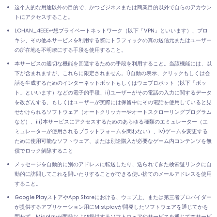
这个人的な用途以外の目的で、かつビジネスまたは商業目的以外で自らのアカウン
トにアクセスすること。
LOHAN_4EEE↩想プライベートネットワーク（以下「VPN」といいます）、プロ
キシ、その他本サービスを利用する際にトラフィックの真の送信元またはユーザー
の所在地を不明瞭にする手段を使用すること。
本サービスの適切な機能を回避するための手段を利用すること。当該機能には、以
下が含まれますが、これらに限定されません。i)自動の表示、クリックもしくは会
話を生成するためのインターネットボットもしくはウェブロボット（以下「ボッ
ト」といいます）などの電子的手段、ii)ユーザーがその電話の入力に関するデータ
を改ざんする、もしくはユーザーが実際には保留中にその電話を使用していると見
せかけられるソフトウェア（オートクリッカーやオートスクローリングプログラム
など）、iii)本サービスにアクセスするためのあらゆる種類のエミュレーター（エ
ミュレーターが使用されるプラットフォームを問わない）、iv)ゲームを変更する
ために使用可能なソフトウェア、または別途購入が必要なゲーム内コンテンツを無
償でロック解除すること
メッセージを自動的に別のアドレスに転送したり、送られてきた検索証リンクに自
動的に訪問してこれを開いたりすることができる使い捨てのメールアドレスを使用
すること。
Google PlayストアやApp Storeにおける、ウェブ上、または第三者プロバイダー
が提供するアプリケーション用にMistplayが開発したソフトウェアを通じてかを
問わず、Misplayが開発および提供するソフトウェアやサービスを通じて本サービ