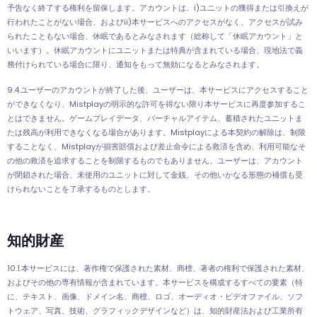
予告なく終了する権利を留保します。アカウントは、i)ユニットの獲得または引換えが
行われたことがない場合、およびii)本サービスへのアクセスがなく、アクセスが試み
られたこともない場合、休眠であるとみなされます（総称して「休眠アカウント」と
いいます）。休眠アカウントにユニットまたは特典が含まれている場合、現地法で義
務付けられている場合に限り、通知をもって無効になるとみなされます。
9.4.ユーザーのアカウントが終了した後、ユーザーは、本サービスにアクセスすること
ができなくなり、Mistplayの明示的な許可を得ない限り本サービスに再度参加するこ
とはできません。ゲームプレイデータ、バーチャルアイテム、蓄積されたユニットま
たは残高が利用できなくなる場合があります。Mistplayによる本契約の解除は、制限
することなく、Mistplayが損害賠償および差止命令による救済を含め、利用可能なそ
の他の救済を追求することを制限するものでもありません。ユーザーは、アカウント
が閉鎖された場合、未使用のユニットに対して金銭、その他いかなる形態の補償も受
けられないことを了承するものとします。
知的財産
10.1.本サービスには、著作権で保護された素材、商標、著者の権利で保護された素材、
およびその他の専有情報が含まれています。本サービスを構成するすべての要素（特
に、テキスト、画像、ドメイン名、商標、ロゴ、オーディオ・ビデオファイル、ソフ
トウェア、写真、技術、グラフィックデザインなど）は、知的財産法および工業所有