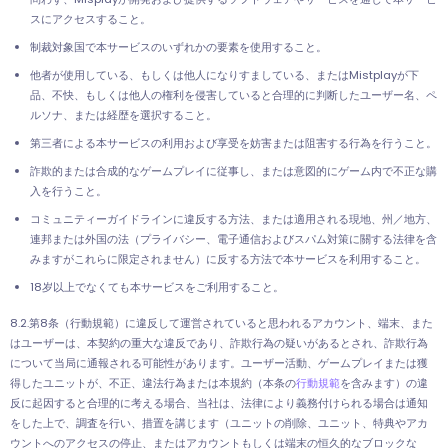
スにアクセスすること。
制裁対象国で本サービスのいずれかの要素を使用すること。
他者が使用している、もしくは他人になりすましている、またはMistplayが下
品、不快、もしくは他人の権利を侵害していると合理的に判断したユーザー名、ペ
ルソナ、または経歴を選択すること。
第三者による本サービスの利用および享受を妨害または阻害する行為を行うこと。
詐欺的または合成的なゲームプレイに従事し、または意図的にゲーム内で不正な購
入を行うこと。
コミュニティーガイドラインに違反する方法、または適用される現地、州／地方、
連邦または外国の法（プライバシー、電子通信およびスパム対策に關する法律を含
みますがこれらに限定されません）に反する方法で本サービスを利用すること。
18岁以上でなくても本サービスをご利用すること。
8.2.第8条（行動規範）に違反して運営されていると思われるアカウント、端末、また
はユーザーは、本契約の重大な違反であり、詐欺行為の疑いがあるとされ、詐欺行為
について当局に通報される可能性があります。ユーザー活動、ゲームプレイまたは獲
得したユニットが、不正、違法行為または本規約（本条の
行動規範
を含みます）の違
反に起因すると合理的に考える場合、当社は、法律により義務付けられる場合は通知
をした上で、調査を行い、措置を講じます（ユニットの削除、ユニット、特典やアカ
ウントへのアクセスの停止、またはアカウントもしくは端末の恒久的なブロックな