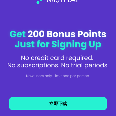
ービスの配信手段であると同時に、LoyaltyPlay ユーザーに対して報酬ポイントを獲得
する機会を提供する役割も担っています。報酬ポイントの交換はパートナーアプリ内
で行われ、パートナーアプリの利用規約に従います。Mistplayは、パートナーアプリ
の利用に関してユーザーとの間で契約当事者となるものではありません。
LoyaltyPlay を利用する場合は、上記に記載された条件（第5条を除く）および本附属
书内の LoyaltyPlay に関する利用規約の両方が適用されます。
1.1 利用资格およびアカウント
1.1.1 LoyaltyPlayを利用するには、16歳以上であり、パートナーアプリにおいて有効な
アカウントを保有している必要があります。LoyaltyPlayは17歳未満の児童を対象とし
たサービスではなく、Mistplayは17歳未満の個人から意圖的に個人情報を取得・保持
しません。
1.1.2 パートナーアプリのユーザーは、1人につき1つのLoyaltyPlayアカウントのみを作
成してください。
1.1.3 Mistplayは、パートナーアプリによる制限（年齢制限、居住国、その他パートナ
ーアプリが定めるルールや制約を含む）について責任を負いません。
立即下载
中文 (简体)
1.2.忠诚游戏之利用