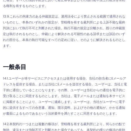
る権利を有するものとします。
13.9.これらの拘束力のある仲裁規定は、適用法令により禁止される範囲で適用されな
いものとし、本条のいずれかの規定が、管轄権を有する裁判所による上訴不能な最終
判決において執行不可と判断された場合、執行不能の規定は分離され、残りの仲裁規
定は執行されるものとし、仲裁により解決される可能性のある請求または訴訟のいず
れの部分も、本条の執行可能なすべての定めに従い、そのように解決されるものとし
ます。
一般条目
14.1.ユーザーが本サービスにアクセスまたは使用する場合、当社の担当者にEメールア
ドレスを提供する場合、または当社にEメールを送信する場合、ユーザーは、当社と電
子的に通信していることになります。その際、ユーザーは当社からの通信を電子的に
受け取ることに同意するものとします。当社は、電子メールまたは通知を本サービス
に掲載することにより、ユーザーに連絡します。ユーザーは、当社がユーザーに電子
的に提供するすべての合意書、通知、開示資料、およびその他の通知が、かかる通知
が書面によるものであるという法的要件を満たすことに同意するものとします。
14.2.本契約の一つまたは複數の條項が、管轄権を有する裁判所により、何らかの點で
無効、違法または強制不可と判斷された場合であっても、本契約の殘りの條項の有効