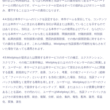
慣行および利用規約は、もっぱら利用者と当該ゲームの販売会社であるゲームパート
ナーとの間のものです。ゲームパートナーが定めるすべての規約およびポリシーを読
み、遵守することはユーザーの責任になります。
4.4.当社が本件ゲームへのリンクを設定するか、本件ゲームを宣伝しても、コンテンツ
または本件ゲームに含まれる素材を当社が承認または推奨していることを示すもので
はありません。当社は、ユーザーによる本件ゲームの使用およびプレイ、ならびにい
かなる本件ゲームのプレイから生じる直接損害、間接的損害、付随的損害、特別損
害、結果的損害、特別損害の賠償、懲罰的損害賠償、その他の損害賠償に対するすべ
ての責任を否認します。これらの制限は、Mistplayが当該損害の可能性を知らされて
いた場合であっても適用されます。
4.5.Mistplayが提供または開発する本サービスのすべての修正、エクステンション、
スクリプト、その他二次著作物は、Mistplayまたはそのライセンサーのみに帰属しま
す。ユーザーが、本サービスまたは本サービスにおいて宣伝される本件ゲームに関連
する提案、創造的なアイデア、改善、コメント、考案、その他フィードバック（総称
して「フィードバック」といいます）を当社に提供した場合、当社は、当該フィード
バックを制限なく使用する権利を有します。ユーザーは、Mistplayがユーザーのフィ
ードバックに対して提供するインセンティブ、報奨、またはユニットが貴重な対価で
あることを認め、その代わりに、ユーザーはMistplayに対し、当該フィードバックお
よびその派生物を使用、統合、複製、分析、結合、集約、報告、配布、販売、収益
化、変換、派生