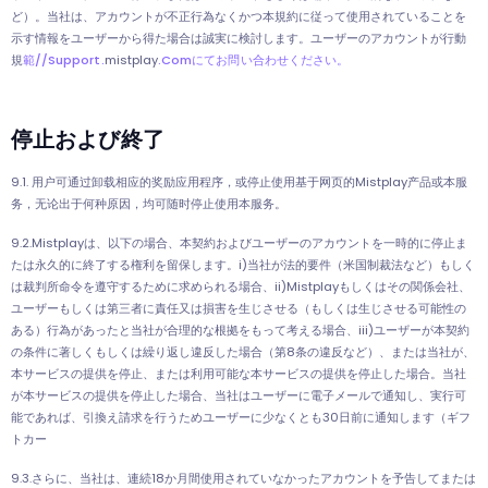
ど）。当社は、アカウントが不正行為なくかつ本規約に従って使用されていることを
示す情報をユーザーから得た場合は誠実に検討します。ユーザーのアカウントが行動
規
範//support.
mistplay
.comにてお問い合わせください。
停止および終了
9.1. 用户可通过卸载相应的奖励应用程序，或停止使用基于网页的Mistplay产品或本服
务，无论出于何种原因，均可随时停止使用本服务。
9.2.Mistplayは、以下の場合、本契約およびユーザーのアカウントを一時的に停止ま
たは永久的に終了する権利を留保します。i)当社が法的要件（米国制裁法など）もしく
は裁判所命令を遵守するために求められる場合、ii)Mistplayもしくはその関係会社、
ユーザーもしくは第三者に責任又は損害を生じさせる（もしくは生じさせる可能性の
ある）行為があったと当社が合理的な根拠をもって考える場合、iii)ユーザーが本契約
の条件に著しくもしくは繰り返し違反した場合（第8条の違反など）、または当社が、
本サービスの提供を停止、または利用可能な本サービスの提供を停止した場合。当社
が本サービスの提供を停止した場合、当社はユーザーに電子メールで通知し、実行可
能であれば、引換え請求を行うためユーザーに少なくとも30日前に通知します（ギフ
トカー
9.3.さらに、当社は、連続18か月間使用されていなかったアカウントを予告してまたは