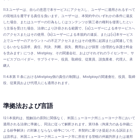
11.3.ユーザーは、自らの意思で本サービスにアクセスし、ユーザーに適用されるすべて
の現地法を遵守する責任を負います。ユーザーは、本契約中のいずれかの条件に違反
した場合、またはユーザーの行為もしくはコンテンツが第三者の権利を侵害したとい
う主張を受けた場合、法律により許容される範囲で、(a)ユーザーによる本サービスへ
のアクセスまたはその使用、(b)ユーザーによる本規約の違反、または(c)本サービス
上でユーザーのアカウントへの不正アクセスまたはその使用に起因または関連して生
じるいかなる請求、責任、判決、判断、損失、費用および損害（合理的な弁護士料金
を含みます）につき、Mistplay、その関連会社、およびそれぞれのライセンサー、サ
ービスプロバイダー、サプライヤー、役員、取締役、従業員、請負業者、代理人、承
継人
11.4.本第 11 条におけるMistplay側の責任の制限は、Mistplayの関連會社、役員、取締
役、従業員および代理人にも適用されます。
準拠法および言語
12.1.本規約は、抵触法の原則に関係なく、米国ニューヨーク州ニューヨーク市において
適用される法律に準拠し、同法に従って解釈されます。第13条（拘束力のある仲裁に
よる紛争解決）の対象とならない紛争について、本契約に基づき提起される訴訟また
は請求は、米国ニューヨーク州ニューヨーク市に所在する管轄の州裁判所または連邦