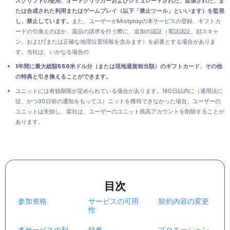
スクリプトの使用、オートクリッカーおよびシミュレートされた、拡張された、ま
たは合成された利用またはゲームプレイ（以下「禁止ツール」といいます）を監視
し、禁止しています。
また、ユーザーがMistplayの本サービスの登録、ギフトカ
ードの引換えのほか、賞品の請求を行う際に、追加の認証（電話認証、顔スキャ
ン、および/または正確な地理位置情報を含みます）を必要とする場合がありま
す。当社は、いかなる場合の
1年間に最大総額550米ドル分（または現地通貨相当額）のギフトカード、その他
の特典と引き換えることができます。
ユニットには有効期限が定められている場合があります。180日以内に（適用法に
従、かつ30日前の通知をもってユ）ニットを獲得できなかった場合、ユーザーの
ユニットは失効し、當社は、ユーザーのユニット残高アカウントを削除することが
あります。
目次
参加资格
サービスの可用
契約內容の変更
性